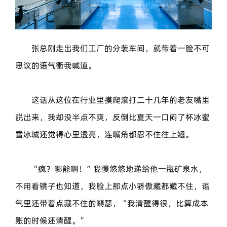
张总刚走出我们工厂的分装车间，就带着一脸不可
思议的语气衝我喊道。
这话从这位在行业里摸爬滚打二十几年的老友嘴里
説出来，我却没半点不爽，反倒比夏天一口闷了杯冰蜜
雪冰城还觉得心里透亮，连嘴角都忍不住往上翘。
“疯？哪能啊！”我慢悠悠地递给他一瓶矿泉水，
不用看镜子也知道，我脸上那点小骄傲藏都藏不住，语
气里还带着点藏不住的嘚瑟，“我清醒得很，比算成本
账的时候还清醒。”