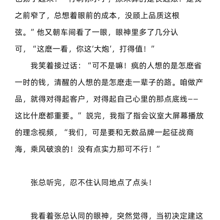
之前窄了，总想着眼前的成本，没顾上品质这根
弦。”他又朝车间看了一眼，眼神里多了几分认
可，“这麽一看，你这‘大炮’，打得值！”
我笑着接过话：“可不是嘛！疯的人想的是怎麽省
一时的钱，清醒的人想的是怎麽走一辈子的路。咱做产
品，就得对得起客户，对得起自己心里的那点底线——
这比什麽都重要。” 説完，我指了指会议室大屏幕播放
的理念视频，“我们，可是要和无数品牌一起征战商
海，乘风破浪的！没有点实力那可不行！”
张总听完，忍不住认同地点了点头！
我看着张总认同的眼神，突然觉得，当初决定建这