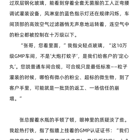
过双层钢化玻璃，能看到穿着全套无菌服的工人正弯腰
调试灌装设备，风淋室的蓝色指示灯还在规律闪烁，车
间顶部的高效空气过滤器悄无声息地运转着，连空气中
的粉尘都被控制在十万级以下。
“张哥，您看里面，”我指尖轻点玻璃，“这10万
级GMP车间，不是‘大炮打蚊子’，是我们给客户的‘定心
丸’。您説普通车间合规，可合规只是最低标准——粒子
灌装的时候，哪怕有微小的粉尘、超标的微生物，到了
客户手里，可能就是一批货的返工、一场信任的崩
塌。”
张总握着水瓶的手顿了顿，眼神里的质疑淡了些。
我趁热打铁，指了指牆上挂着的GMP认证证书：“我们