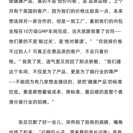
做健康产品，靠的不是‘低价内卷’，是‘品质站稳’。上个
月有个英国的客户，因为我们的价格比较高一点，本来
想选择另一家合作的，但是一到工厂，看到我们的内包
全程在10万级GMP车间完成，当天就跟我要了合同——
他们要的不是‘能过关’，是‘绝对靠谱’。” “你説报价卷
不过别人？可真正在意品质的客户，不会只看价
格。”我笑了笑，语气里又找回了那点骄傲，“我们建
这个车间，不仅是为了产品，更是为了咱行业的尊严
——不能因为有几家想走捷径的，就把‘健康产品’的标准
拉低。要是都想着省成本、降标准，最后砸的是整个香
港分装行业的招牌。”
张总沉默了好一会儿，突然拍了拍我的肩膀，嘴角
也扬了起来：“行啊你小子，原来算的是长远账！是我