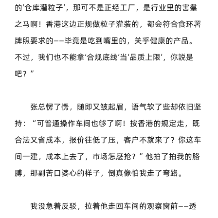
的‘仓库灌粒子’，那可不是正经工厂，是行业里的害羣
之马啊！香港这边正规做粒子灌装的，都会符合食环署
牌照要求的——毕竟是吃到嘴里的，关乎健康的产品。
不过，我们也不能拿‘合规底线’当‘品质上限’，你説是
吧？”
张总愣了愣，随即又皱起眉，语气软了些却依旧坚
持：“可普通操作车间也够了啊！按香港的规定走，既
合法又省成本，报价往低了压，客户不就来了？你这车
间一建，成本上去了，市场怎麽抢？”他拍了拍我的胳
膊，那副苦口婆心的样子，倒真像怕我走了弯路。
我没急着反驳，拉着他走回车间的观察窗前——透