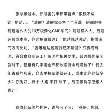
张总接过水，拧瓶盖的手都带着点“恨铁不成
钢”的劲儿：“清醒？清醒你会为了个分装，砸那麽多
钱建这么大的10万级淨化GMP车间？前期投入大，后期
运营成本高，你这犯得着吗！”他越説越激动，指着车
间方向比划，“香港这边规矩我还不清楚？只要有牌
照，符合食品制造工厂牌照的相关要求，普通操作车间
就能干，甚至有几家连仓库都敢摆流水线灌粒子！我去
年去看的那家，仓库里拉条线就开工，成本比你这低多
少？你倒好，搞个‘大炮’来打‘蚊子’，后面报价怎麽跟人
卷？”
我收起玩笑的神色，语气沉了沉：“张哥，你説